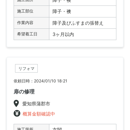
障子・襖
施工部位
障子・襖
作業内容
障子及びふすまの張替え
希望着工日
3ヶ月以内
リフォマ
依頼日時：2024/01/10 18:21
扉の修理
愛知県蒲郡市
概算金額確認中
施工箇所
玄関