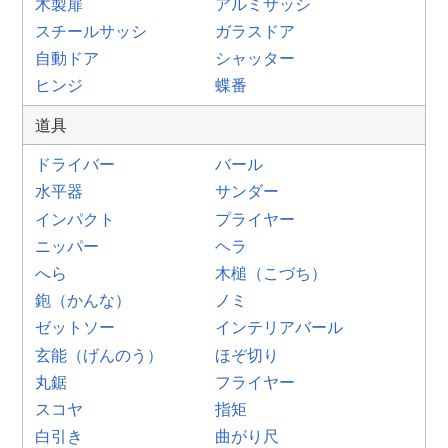
木製扉
アルミサッシ
スチールサッシ
ガラスドア
自動ドア
シャッター
ヒンジ
蝶番
道具
ドライバー
バール
水平器
サンダー
インパクト
プライヤー
ニッパー
ヘラ
へら
木槌（こづち）
鉋（かんな）
ノミ
ゼットソー
インテリアバール
玄能（げんのう）
ほぞ切り
丸鋸
フライヤー
スコヤ
指矩
白引き
曲がり尺