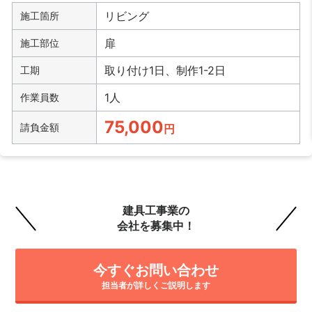
リビング
施工箇所
扉
施工部位
取り付け1日、制作1-2日
工期
1人
作業員数
75,000
請負金額
円
建具工事業の
会社を募集中！
今すぐお問い合わせ
担当者が詳しくご説明します