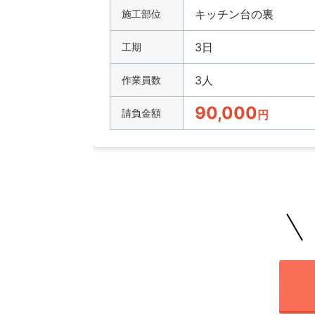
キッチン台の裏
施工部位
3日
工期
3人
作業員数
90,000
請負金額
円