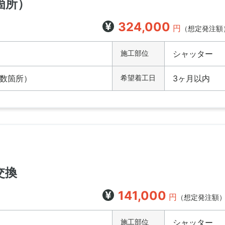
箇所）
324,000
円
（想定発注額
施工部位
シャッター
数箇所）
希望着工日
3ヶ月以内
交換
141,000
円
（想定発注額
施工部位
シャッター