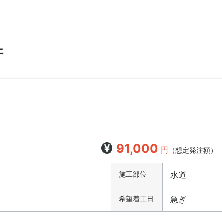
件
91,000
円
（想定発注額）
施工部位
水道
希望着工日
急ぎ