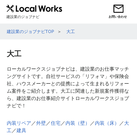
建設業のジョブナビ
お問い合わせ
建設業のジョブナビTOP
大工
大工
ローカルワークスジョブナビは、建設業のお仕事マッチ
ングサイトです。自社サービスの「リフォマ」や保険会
社、ハウスメーカーとの提携によって生まれるリフォー
ム案件をご紹介します。大工に関連した新規案件獲得な
ら、建設業のお仕事紹介サイトローカルワークスジョブ
ナビで！
内装リペア
／
外壁
／
住宅
／
内装（壁）
／
内装（床）
／
大
工
／
建具