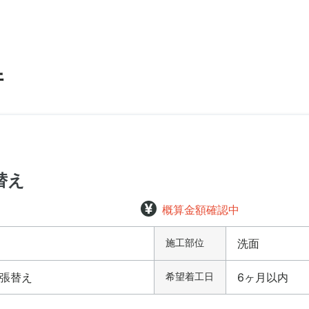
件
替え
概算金額確認中
施工部位
洗面
張替え
希望着工日
6ヶ月以内