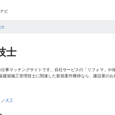
ナビ
技士
技士
お仕事マッチングサイトです。自社サービスの「リフォマ」や
1級建築施工管理技士に関連した新規案件獲得なら、建設業のお
）
／
大工