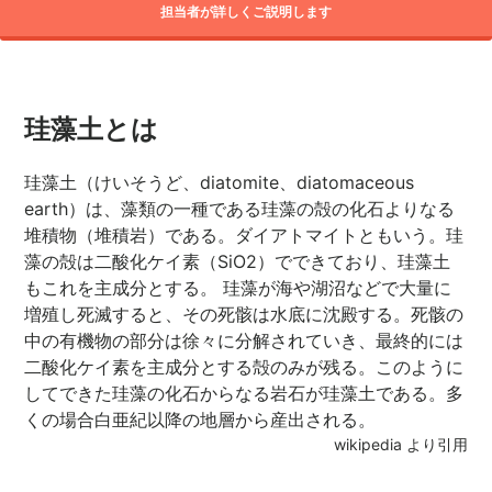
担当者が詳しくご説明します
珪藻土とは
珪藻土（けいそうど、diatomite、diatomaceous
earth）は、藻類の一種である珪藻の殻の化石よりなる
堆積物（堆積岩）である。ダイアトマイトともいう。珪
藻の殻は二酸化ケイ素（SiO2）でできており、珪藻土
もこれを主成分とする。 珪藻が海や湖沼などで大量に
増殖し死滅すると、その死骸は水底に沈殿する。死骸の
中の有機物の部分は徐々に分解されていき、最終的には
二酸化ケイ素を主成分とする殻のみが残る。このように
してできた珪藻の化石からなる岩石が珪藻土である。多
くの場合白亜紀以降の地層から産出される。
wikipedia より引用